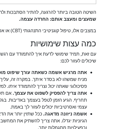
השיטה הטובה ביותר להרגעה, להתיר הסתבכות ול
שמעצים ומעצב אותם: החרדה עצמה.
במצבים אלו, טיפול קוגניטיבי התנהגותי (CBT) או אפילו
כמה עצות שימושיות
עם זאת, תמיד שימושי לדעת איך להתמודד עם רגשו
שיכולים לעזור לכם:
אתה מרגיש אשמה כשאתה עורך שיפוט מוסר
מניח שמשהו לא בסדר איתך. במקרה זה, עליך ל
פסיכולוגי שאתה
יכול
וצריך להתמודד
איתו.
למעש
אתה צריך להפסיק לשפוט את עצמך.
אם תענ
תחריף. הגיע הזמן לטפל בעצמך באדיבות. בגלל
עצמי ואסרטיביות יכולים לעזור לך באמת.
אשמה ניזונה מדאגה.
ככל שתזין יותר את הד
הגיוניות יגדלו. אתה צריך להשתיק את המחש
ובפעילויות מתגמלות יותר.