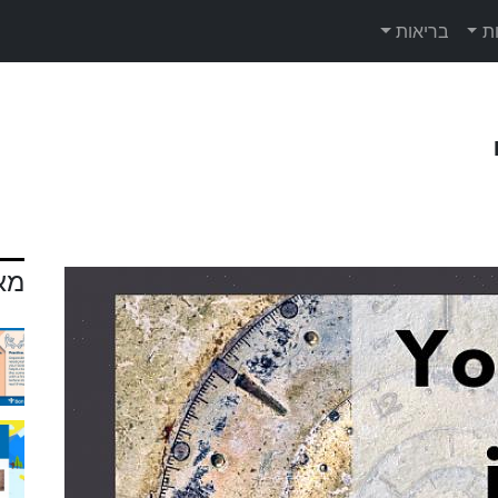
ת
בריאות
מא