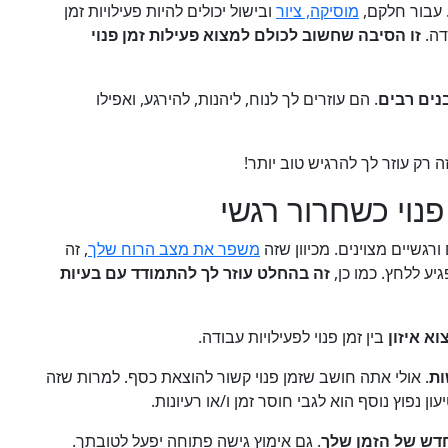
. עבור חלקם,
מוסיקה, ציור
ובישול יכולים להיות פעילויות זמן
דה.
זו הסיבה שחשוב לכולם למצוא פעילות זמן פנוי
בנים רבים
. הם עוזרים לך לנוח, ליהנות, להירגע, ואפילו
ה רק עוזר לך להרגיש טוב יותר!
פנוי כשחרור רגשי
 ורגשיים מצוינים. מכיוון שזה
משפר את מצב הרוח שלך
, זה
יע ללחץ. כמו כן,
זה בהחלט עוזר לך להתמודד עם בעיות
א איזון
בין זמן פנוי לפעילויות עבודה.
ות
. אולי אתה חושב שזמן פנוי קשור להוצאת כסף. למרות שזה
ון נפוץ נוסף הוא לגבי חוסר זמן ו/או רעיונות.
דש של הזמן שלך
. גם אימוץ גישה פתוחה יפעל לטובתך.