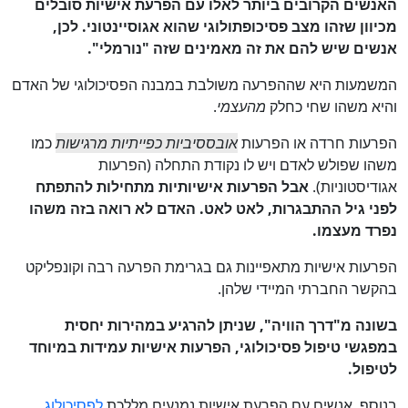
האנשים הקרובים ביותר לאלו עם הפרעת אישיות סובלים
מכיוון שזהו מצב פסיכופתולוגי שהוא אגוסיינטוני. לכן,
אנשים שיש להם את זה מאמינים שזה "נורמלי".
המשמעות היא שההפרעה משולבת במבנה הפסיכולוגי של האדם
והיא משהו שחי כחלק
מהעצמי
.
הפרעות חרדה או הפרעות
אובססיביות כפייתיות מרגישות
כמו
משהו שפולש לאדם ויש לו נקודת התחלה (הפרעות
אגודיסטוניות).
אבל
הפרעות אישיותיות מתחילות להתפתח
לפני גיל ההתבגרות, לאט לאט. האדם לא רואה בזה משהו
נפרד מעצמו.
הפרעות אישיות מתאפיינות גם בגרימת הפרעה רבה וקונפליקט
בהקשר החברתי המיידי שלהן.
בשונה מ"דרך הוויה", שניתן להרגיע במהירות יחסית
במפגשי טיפול פסיכולוגי, הפרעות אישיות עמידות במיוחד
לטיפול.
בנוסף, אנשים עם הפרעת אישיות נמנעים מללכת
לפסיכולוג.