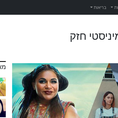
ת
בריאות
מא