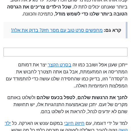
ביותר שאנחנו יכולים לתת לו,
שכל הילדים צריכים את הגרסה
הטובה ביותר שלנו כדי לשמש מודל
, כתמיכה והכוונה.
קרא גם:
מחפשים סרט טוב עם מסר חזק? בדוק את אלה!
ייתכן שענן אפל ושובב כמו זה
בסרט הקצר
יצר את דמותם
המתריסה או המתעמתת, אבל גם אתה תצטרך לחבוש את
ה"קסדה" הזו, בדיוק כמו שהחסידה שלנו עושה כדי להתמודד עם
המפלצות היומיומיות האלה..
לחנך את הרגשות שלהם
,
לטפל בכעס שלהם
ולשלוט באותם
מקרים של זעם. יתכן שבאמצעות התנהגויות אלו, יש תחושות
שהם לא יודעים לנהל, להראות או לשלוט בהם.
למד על ידי דוגמה, עם
חיזוק חיובי
במקום עונש או הארקה. כל
ילד
קשה
נוטה להגיב בשלילה לצעקה או תוכחה כלפי כל מה שהוא