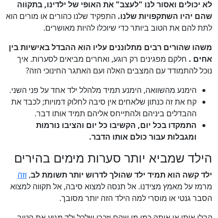
לא יכולים ואסור לנו "לעצב" את האופי של ילדינו, בתקווה
שהם יהיו השתקפויות שלנו.
התפקיד שלנו כהורים או מורים הוא
לתת להם את הטוב ביותר כדי שיוכלו להיות מאושרים.
משהו שהורים רבים מתלוננים עליו הוא ההבדל באישיות בין
אחים
.
חלקם מפגינים רק רוגע, ואחרים מביאים לסערות. איך
נוכל להתמודד עם המצבים האלה ועם האתגר החינוכי הזה?
הימנע מהשוואה, הימנע תמיד מלהלל ילד אחד על פני השני.
קח את זה כנתון שלאחים אין סיבה לחלוק דמויות; לכבד את
ההבדלים ביניהם ולהתייחס אליהם תמיד אותו דבר.
התמקדו בכל יום, הקשיבו כל יום והציבו נורמות
ומגבלות עבור כולם אותו הדבר.
הילד שמביא יותר סערות מימים בהירים
ילד קשה הוא תמיד ילד שהולך לדרוש יותר תשומת לב
,
וזה
מרמז על מאמץ מצידנו. אל תנסה למצוא סיבה, אל תקווה למצוא
הסבר גנטי או מוסרי למה הילד הזה יותר מסובך.
קבלו אותו או אותה כמו מי שהם וזכרו שלכל ילד מגיע את הטוב