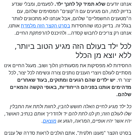
אנחנו יודעים
שלא תמיד קל לחנך ילד.
לפעמים, ומבלי שנדע
בדיוק למה, הם מגיעים עם ה"קוצים" המסוימים שלהם, עם
ה"מטענים החשמליים" שלהם, אבל אנחנו לא מתכוונים לוותר
בגלל זה. בדיוק כמו שהחסידות
בסרט הקצר הזה מלמדת
אותנו,
אנחנו רק צריכים לחבוש קסדה... ולהיכנס
להרפתקת החיים.
לכל ילד בעולם הזה מגיע הטוב ביותר,
ללא יוצא מן הכלל
החסידות לא מפסיקות את מסעותיהן הלוך ושוב. מעגל החיים אינו
מסתיים לעולם ויוצרי העננים נותנים צורה ונשימה לכל יצור, לכל
יצור חי.
יש ילדים שהם רגועים ומתוקים, בעוד שאחרים
מדהימים אותנו בפניהם הייחודיות, באופי הקשה והמאיים
שלהם.
כל ילד מגיע לחיים האלה חושש להבין, לחוות ולתת את התבלין
שלו לעולם הזה; תן לנו לתת להם יד ולהדריך אותם בנתיב האושר,
יהיו אשר יהיו אופיים, המראה, הגזע או
מוצאם
.
בסרט הקצר "מעונן חלקית", אתם הולכים לראות סדרה של עננים