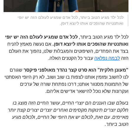
לכל ילד מגיע הטוב ביותר, לכל אדם שמגיע לעולם הזה יש יופי
ואותנטיות שהופכים אותו ליוצא דופן.
לכל ילד מגיע הטוב ביותר,
לכל אדם שמגיע לעולם הזה יש יופי
ואותנטיות שהופכים אותו ליוצא דופן.
אם נעשה מאמץ להניח
בצד את הפחדים, השיפוטים והמגבלות שלנו, נהפוך את העולם
הזה
לבמה נפלאה
עבור כל הקטנים האלה.
"מעונן חלקית" הוא סרט קצר נהדר מאולפני פיקסר
שגורם
לנו לחשוב ומזמין אותנו לצפות בו שוב ושוב. לא רק היופי האסתטי
של התמונות מסנוור אותנו; דרכו נפתחת שורה של ערכים
ועקרונות שלא נוכל להישאר אדישים אליהם.
בעולם שבו העננים הם יוצרי החיים, עושר החיים הזה מוצג בו
חלקם יוצרים תינוקות מקסימים ואחרים יוצרים יצורים קצת יותר
מאיימים. עם זאת, לכולם יש את היופי של החיים, ולכולם מגיע
הטוב ביותר.