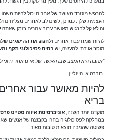
במערכת היחסים שלך. מעין מחלוקת בין רגשות להדד
להרגיש מוטרד מאושר של אחרים יכול להיות משהו 
העצמית שלך. כמו כן, לשים לב לאחרים מצליחים ו
זה לא קל להרגיש מאושר עבור אחרים בזמן שאתה ע
להיות שמח עבור אחרים
ולחגוג את ההישגים של
מוסר או דת. למעשה, יש
בסיס פסיכולוגי תקף ומענ
"אהבה היא המצב שבו האושר של אדם אחר חיוני ל
-רוברט א. היינליין-
להיות מאושר עבור אחרים 
בריא
מוקדם יותר השנה,
אוניברסיטת איווה סטייט פרס
במחלקה לפסיכולוגיה בחרו בקבוצה של אנשים שאו
פשוטה שהניבה תוצאות טובות מאוד.
במילים פשוטות, הם נאלצו ללכת במשך 15 עד 20 דקות בכל יום. תוך כדי כך, הם היו צריכים לתרגל