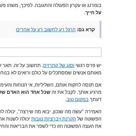
בומרנג
או עקרון הפעולה והתגובה. לפיכך, משהו פשו
על חייך
.
קרא גם:
הרגל רע לחשוב רע על אחרים
יש פרס רגשי
וסוג של קתרזיס
. תחשוב על זה. תאר 
מאותם אנשים שמסתכלים על כולם ורואים לא בנוח 
אם תנסה לחקות אותם, השליליות, אי הנוחות והעימו
מרגיע אותך. לקבל את זה
שכל אחד הוא האדם של
דעתך
במקום טוב
.
האמירה "עשה מה שנכון, יבוא מה שירצה", יכולה לה
הפשוטה של
הקרנת ויברציות טובות
יכולה לשנות את
את העצה הפשוטה הזו כדי לשפר את הבריאות והחיב