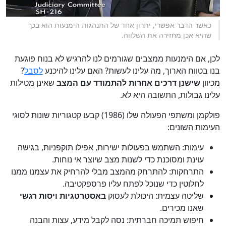
כאשר הדבר אפשרי, יתרון אחד של התנהגות הימנעות הוא בכך
שהיא אכן מחזירה את השלווה.
לכן, אם הימנעות ממצבים שגורמים לנו להרגיש לא בנוח פוגעת
בנו בטווח הארוך, מה עלינו לעשות? האם עלינו להיכנע
לסבל
?
מכיוון
שישנן דרכים אחרות להתמודד עם המצב
שאינן מטילות
עלינו גבולות, התשובה היא לא.
פולקמן ומשתפי הפעולה שלו (1986) קבעו קטגוריות שונות לסוגי
העימות השונים:
עימות: השתמש בפעולות ישירות, אפילו תוקפניות, בגישה
עוינת ומסוכנת כדי לשנות מצב שיוצר אי נוחות.
התרחקות: להתרחק מהמצב מבלי להרחיק את עצמנו ממנו
לחלוטין כדי שנוכל לפתח עליו פרספקטיבה.
שליטה עצמית: היכולת לעסוק
באסטרטגיות ויסות רגשי
שאנו מכירים.
חיפוש תמיכה חברתית: נסה לקבל מידע, עצות והבנה