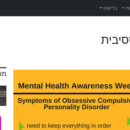
ת
בריאות
סיבית
מא