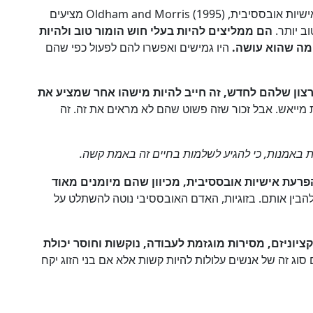
בעת אינטראקציה עם אנשים שאובחנו עם הפרעת אישיות אובססיבית, Oldham and Morris (1995) מציעים
ב יותר.
הם ממליצים להיות בעלי חוש הומור טוב ולהיות
מה שהוא עושה.
היו גמישים ואפשרו להם לפעול כפי שהם
ון שלהם לחדש, זה חייב להיות מישהו אחר שמציע את
 מייאש. אבל זכור שזה פשוט שהם לא מראים את זה. זה
באמנות, כי להגיע לשלמות בחיים זה באמת קשה.
רעת אישיות אובססיבית, מכיוון שהם מיומנים מאוד
בין אותם. בזוגיות, האדם האובססיבי נוטה להשתלט על
ציוניזם, מסירות מוגזמת לעבודה, נוקשות וחוסר יכולת
וג זה של אנשים עלולות להיות קשות אלא אם בני הזוג יקח